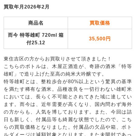
買取年月2026年2月
商品名
買取価格
而今 特等雄町 720ml 箱
35,500円
付25.12
東住吉区の方からお買取りさせて頂きました！
こちらのボトルは、木屋正酒造が、奇跡の酒米「特等
雄町」で造り上げた至高の純米大吟醸です。
特等雄町とは、整粒歩合が80%以上という驚異の基準
を満たす稀有な酒米。品種改良を一切行わない雄町米
においては、長らく不可能とされてきた域に達してい
ます。而今は、近年需要が高くなり、国内問わず海外
の方からも、人気を博しております。また、今回は詰
日も新しく、付属品等も綺麗な状態でしたので、こち
らの買取価格となりました。付属品の欠品や箱、ボト
ルダメージは減額対象となります。また未開封であっ