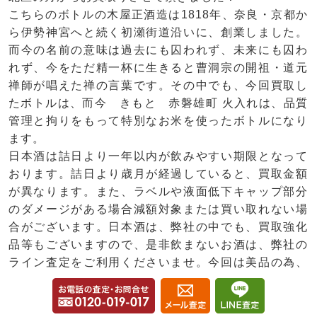
こちらのボトルの木屋正酒造は1818年、奈良・京都か
ら伊勢神宮へと続く初瀬街道沿いに、創業しました。
而今の名前の意味は過去にも囚われず、未来にも囚わ
れず、今をただ精一杯に生きると曹洞宗の開祖・道元
禅師が唱えた禅の言葉です。その中でも、今回買取し
たボトルは、而今 きもと 赤磐雄町 火入れは、品質
管理と拘りをもって特別なお米を使ったボトルになり
ます。
日本酒は詰日より一年以内が飲みやすい期限となって
おります。詰日より歳月が経過していると、買取金額
が異なります。また、ラベルや液面低下キャップ部分
のダメージがある場合減額対象または買い取れない場
合がございます。日本酒は、弊社の中でも、買取強化
品等もございますので、是非飲まないお酒は、弊社の
ライン査定をご利用くださいませ。今回は美品の為、
こちらの買取価格となりました。