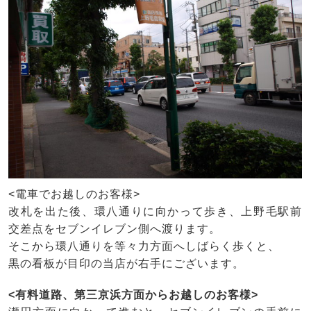
<電車でお越しのお客様>
改札を出た後、環八通りに向かって歩き、上野毛駅前
交差点をセブンイレブン側へ渡ります。
そこから環八通りを等々力方面へしばらく歩くと、
黒の看板が目印の当店が右手にございます。
<有料道路、第三京浜方面からお越しのお客様>