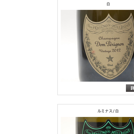
白
ルミナス/白