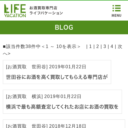
BLOG
■該当件数38件中＜1 ～ 10を表示＞ | 1 |
2
|
3
|
4
|
次
へ>
[
お酒買取 世田谷
]
2019年01月22日
世田谷にお酒を高く買取してもらえる専門店が
[
お酒買取 横浜
]
2019年01月22日
横浜で最も高額査定してくれたお店にお酒の買取を
[
お酒買取 世田谷
]
2018年12月18日