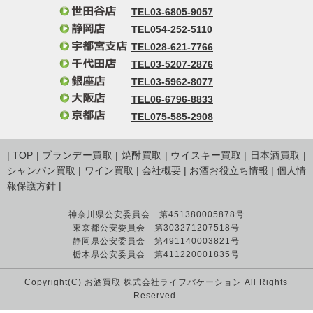
TEL03-6805-9057
TEL054-252-5110
TEL028-621-7766
TEL03-5207-2876
TEL03-5962-8077
TEL06-6796-8833
TEL075-585-2908
|
TOP
|
ブランデー買取
|
焼酎買取
|
ウイスキー買取
|
日本酒買取
|
シャンパン買取
|
ワイン買取
|
会社概要
|
お酒お役立ち情報
|
個人情
報保護方針
|
神奈川県公安委員会 第451380005878号
東京都公安委員会 第303271207518号
静岡県公安委員会 第491140003821号
栃木県公安委員会 第411220001835号
Copyright(C) お酒買取 株式会社ライフバケーション All Rights
Reserved.