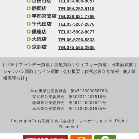
TEL03-6805-9057
TEL054-252-5110
TEL028-621-7766
TEL03-5207-2876
TEL03-5962-8077
TEL06-6796-8833
TEL075-585-2908
|
TOP
|
ブランデー買取
|
焼酎買取
|
ウイスキー買取
|
日本酒買取
|
シャンパン買取
|
ワイン買取
|
会社概要
|
お酒お役立ち情報
|
個人情
報保護方針
|
神奈川県公安委員会 第451380005878号
東京都公安委員会 第303271207518号
静岡県公安委員会 第491140003821号
栃木県公安委員会 第411220001835号
Copyright(C) お酒買取 株式会社ライフバケーション All Rights
Reserved.