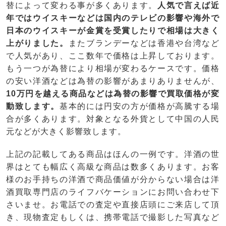
替によって変わる事が多くあります。
人気で言えば近
年ではウイスキーなどは国内のテレビの影響や海外で
日本のウイスキーが金賞を受賞したりで相場は大きく
上がりました。
またブランデーなどは香港や台湾など
で人気があり、ここ数年で価格は上昇しております。
もう一つが為替により相場が変わるケースです。価格
の安い洋酒などは為替の影響があまりありませんが、
10万円を越える商品などは為替の影響で買取価格が変
動致します。
基本的には円安の方が価格が高騰する場
合が多くあります。対象となる外貨として中国の人民
元などが大きく影響致します。
上記の記載してある商品はほんの一例です。洋酒の世
界はとても幅広く高級な商品は数多くあります。お客
様のお手持ちの洋酒で商品価値が分からない場合は洋
酒買取専門店のライフバケーションにお問い合わせ下
さいませ。お電話での査定や直接店頭にご来店して頂
き、現物査定もしくは、携帯電話で撮影した写真など