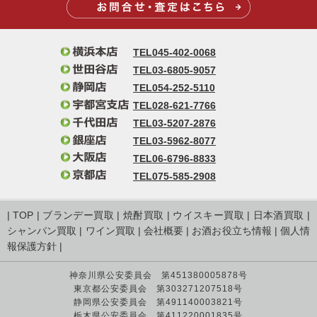
TEL045-402-0068
TEL03-6805-9057
TEL054-252-5110
TEL028-621-7766
TEL03-5207-2876
TEL03-5962-8077
TEL06-6796-8833
TEL075-585-2908
|
TOP
|
ブランデー買取
|
焼酎買取
|
ウイスキー買取
|
日本酒買取
|
シャンパン買取
|
ワイン買取
|
会社概要
|
お酒お役立ち情報
|
個人情
報保護方針
|
神奈川県公安委員会 第451380005878号
東京都公安委員会 第303271207518号
静岡県公安委員会 第491140003821号
栃木県公安委員会 第411220001835号