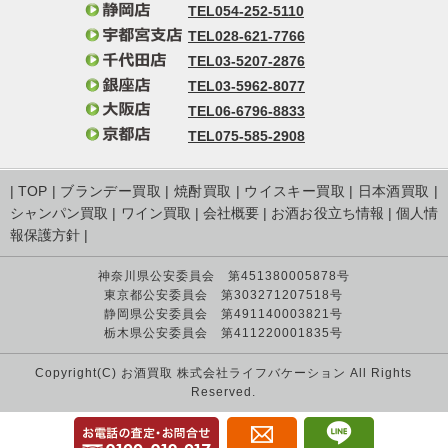
TEL054-252-5110
TEL028-621-7766
TEL03-5207-2876
TEL03-5962-8077
TEL06-6796-8833
TEL075-585-2908
|
TOP
|
ブランデー買取
|
焼酎買取
|
ウイスキー買取
|
日本酒買取
|
シャンパン買取
|
ワイン買取
|
会社概要
|
お酒お役立ち情報
|
個人情
報保護方針
|
神奈川県公安委員会 第451380005878号
東京都公安委員会 第303271207518号
静岡県公安委員会 第491140003821号
栃木県公安委員会 第411220001835号
Copyright(C) お酒買取 株式会社ライフバケーション All Rights
Reserved.