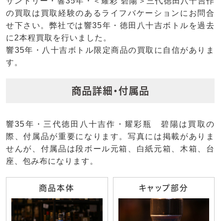
サントリー・響35年・＜耀彩 碧陽＞三代徳田八十吉作
の買取は買取経験のあるライフバケーションにお問合
せ下さい。弊社では響35年・徳田八十吉ボトルを過去
に2本程買取を行いました。
響35年・八十吉ボトル限定商品の買取に自信がありま
す。
商品詳細・付属品
響35年・三代徳田八十吉作・耀彩瓶 碧陽は買取の
際、付属品が重要になります。写真には掲載がありま
せんが、付属品は段ボール元箱、白紙元箱、木箱、台
座、包み布になります。
商品本体
キャップ部分