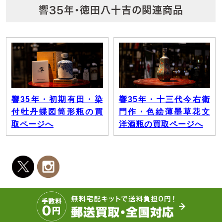
響35年・徳田八十吉の関連商品
響35年・初期有田・染
響35年・十三代今右衛
付牡丹蝶図筒形瓶の買
門作・色絵薄墨草花文
取ページへ
洋酒瓶の買取ページへ