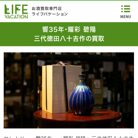
響35年・耀彩 碧陽
三代徳田八十吉作の買取