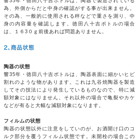
響35年・徳田八十吉ボトルは、陶器で製造されている
為、外側からだと中身の確認がする事が出来ません。
その為、一般的に使用される秤などで重さを測り、中
身の内容量を確認します。徳田八十吉ボトルの場合
は、１６3０ｇ前後あれば問題ありません。
2、商品状態
陶器の状態
響35年・徳田八十吉ボトルは、陶器表面に細かいヒビ
割れのような物があります。これは九谷焼陶器を製造
してその技法により発生しているものなので、特に減
額対象にはなりません。それ以外の場合で亀裂やカケ
などが有ると大幅な減額対象になります。
フィルムの状態
陶器の状態以外に注意をしていのが、お酒開け口のコ
ルク部分を覆うフィルム状態です。未開栓の場合この