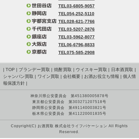
TEL03-6805-9057
TEL054-252-5110
TEL028-621-7766
TEL03-5207-2876
TEL03-5962-8077
TEL06-6796-8833
TEL075-585-2908
|
TOP
|
ブランデー買取
|
焼酎買取
|
ウイスキー買取
|
日本酒買取
|
シャンパン買取
|
ワイン買取
|
会社概要
|
お酒お役立ち情報
|
個人情
報保護方針
|
神奈川県公安委員会 第451380005878号
東京都公安委員会 第303271207518号
静岡県公安委員会 第491140003821号
栃木県公安委員会 第411220001835号
Copyright(C) お酒買取 株式会社ライフバケーション All Rights
Reserved.