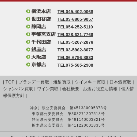
TEL045-402-0068
TEL03-6805-9057
TEL054-252-5110
TEL028-621-7766
TEL03-5207-2876
TEL03-5962-8077
TEL06-6796-8833
TEL075-585-2908
|
TOP
|
ブランデー買取
|
焼酎買取
|
ウイスキー買取
|
日本酒買取
|
シャンパン買取
|
ワイン買取
|
会社概要
|
お酒お役立ち情報
|
個人情
報保護方針
|
神奈川県公安委員会 第451380005878号
東京都公安委員会 第303271207518号
静岡県公安委員会 第491140003821号
栃木県公安委員会 第411220001835号