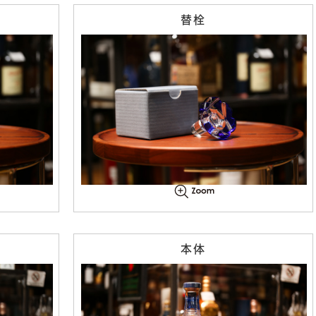
替栓
本体