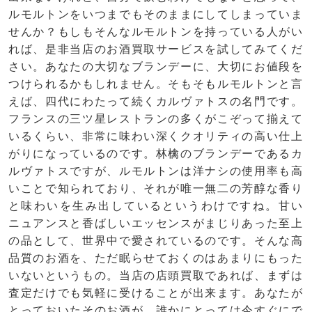
ルモルトンをいつまでもそのままにしてしまっていま
せんか？もしもそんなルモルトンを持っている人がい
れば、是非当店のお酒買取サービスを試してみてくだ
さい。あなたの大切なブランデーに、大切にお値段を
つけられるかもしれません。そもそもルモルトンと言
えば、四代にわたって続くカルヴァトスの名門です。
フランスの三ツ星レストランの多くがこぞって揃えて
いるくらい、非常に味わい深くクオリティの高い仕上
がりになっているのです。林檎のブランデーであるカ
ルヴァトスですが、ルモルトンは洋ナシの使用率も高
いことで知られており、それが唯一無二の芳醇な香り
と味わいを生み出しているというわけですね。甘い
ニュアンスと香ばしいエッセンスがまじりあった至上
の品として、世界中で愛されているのです。そんな高
品質のお酒を、ただ眠らせておくのはあまりにもった
いないというもの。当店の店頭買取であれば、まずは
査定だけでも気軽に受けることが出来ます。あなたが
とっておいたそのお酒が、誰かにとっては今すぐにで