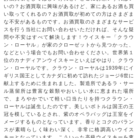
いの？お酒買取に興味があるけど、家にあるお酒も買
い取ってくれるの？お酒買取が初めての方はさまざま
な不安があるものです。お酒買取のさまざまなサービ
スを行う当社にお問い合わせいただければ、そんな疑
問や不安はすべて解決します！ウイスキー「クラウ
ン・ローヤル」が家のクローゼットから見つかった、
などという場合でもお問い合わせください。世界第１
位のカナディアンウイスキーといえばやはり、クラウ
ン・ローヤルです。クラウン・ローヤルは1939年にイ
ギリス国王としてカナダに初めて訪れたジョージ6世に
献上するために生まれました。製造所であるラ・サー
ル蒸留所は豊富な穀類やおいしい水に恵まれた場所
で、まろやかでいて軽い口当たりを持つクラウン・
ローヤルは誕生したのです。美しいボトルは国王の王
冠を模しているとされ、紫のオペラバッグは王室をイ
メージするものとなっています。香りとコクのバラン
スが素晴らしく味わい深く、非常に格調高いウイス
キーとなっています。こういった高級ウイスキーを査