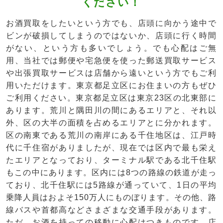
ください！
お酒買取をしたいという方でも、店頭に向かう途中で
ビンが破損してしまうのではないか、店頭に行く時間
がない、という方も多いでしょう。でも心配はご無
用、当社では郵便や宅急便を使った郵送買取サービス
や出張買取サービスは店舗から遠いという方でもご利
用いただけます。東京都足立区にお住まいの方もぜひ
ご利用ください。東京都足立区は東京23区の北東部に
あります。荒川と隅田川の間にあるエリアと、それ以
外、区の大半の面積を占めるエリアとに分かれます。
区の南東である荒川の南岸にある千住地区は、江戸時
代に千住宿がありましたが、現在では区内で最も栄え
たエリアとなっており、ターミナル駅である北千住駅
もこの中にあります。区内には8つの路線の鉄道が走っ
ており、北千住駅には5路線が通っていて、1日の平均
乗降人員はおよそ150万人にものぼります。その他、路
線バスや首都高などさまざまな交通手段があります。
ただ、お酒を持っての移動に心配はつきものです。店