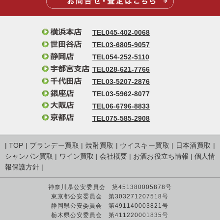
TEL045-402-0068
TEL03-6805-9057
TEL054-252-5110
TEL028-621-7766
TEL03-5207-2876
TEL03-5962-8077
TEL06-6796-8833
TEL075-585-2908
|
TOP
|
ブランデー買取
|
焼酎買取
|
ウイスキー買取
|
日本酒買取
|
シャンパン買取
|
ワイン買取
|
会社概要
|
お酒お役立ち情報
|
個人情
報保護方針
|
神奈川県公安委員会 第451380005878号
東京都公安委員会 第303271207518号
静岡県公安委員会 第491140003821号
栃木県公安委員会 第411220001835号