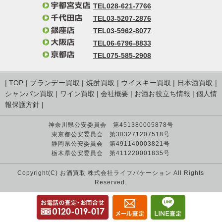
TEL028-621-7766
TEL03-5207-2876
TEL03-5962-8077
TEL06-6796-8833
TEL075-585-2908
|
TOP
|
ブランデー買取
|
焼酎買取
|
ウイスキー買取
|
日本酒買取
|
シャンパン買取
|
ワイン買取
|
会社概要
|
お酒お役立ち情報
|
個人情
報保護方針
|
神奈川県公安委員会 第451380005878号
東京都公安委員会 第303271207518号
静岡県公安委員会 第491140003821号
栃木県公安委員会 第411220001835号
Copyright(C) お酒買取 株式会社ライフバケーション All Rights
Reserved.