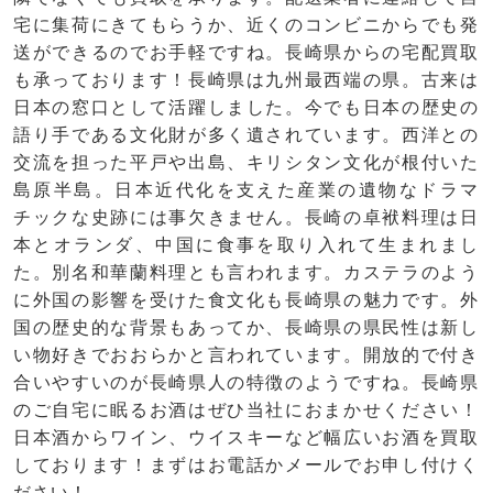
宅に集荷にきてもらうか、近くのコンビニからでも発
送ができるのでお手軽ですね。長崎県からの宅配買取
も承っております！長崎県は九州最西端の県。古来は
日本の窓口として活躍しました。今でも日本の歴史の
語り手である文化財が多く遺されています。西洋との
交流を担った平戸や出島、キリシタン文化が根付いた
島原半島。日本近代化を支えた産業の遺物なドラマ
チックな史跡には事欠きません。長崎の卓袱料理は日
本とオランダ、中国に食事を取り入れて生まれまし
た。別名和華蘭料理とも言われます。カステラのよう
に外国の影響を受けた食文化も長崎県の魅力です。外
国の歴史的な背景もあってか、長崎県の県民性は新し
い物好きでおおらかと言われています。開放的で付き
合いやすいのが長崎県人の特徴のようですね。長崎県
のご自宅に眠るお酒はぜひ当社におまかせください！
日本酒からワイン、ウイスキーなど幅広いお酒を買取
しております！まずはお電話かメールでお申し付けく
ださい！