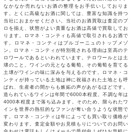
なかなか売れないお酒の整理をお手伝いしておりま
す。とくに高級なお酒に関しては、豊富な知識を持つ
当社におまかせください。当社のお酒買取は査定のプ
ロを揃え、状態がよい貴重なお酒は高値で買取してお
ります。ロマネ・コンティも高値で取引されるお酒で
す。ロマネ・コンティはブルゴーニュのトップメゾ
ン。ロマネ・コンティが特別視される理由は至高のテ
ロワールであるといわれています。テロワールとは土
壌のこと。ワインの元となる葡萄。その葡萄を育てる
土壌がワインの味に深みを与えるのです。ロマネ・コ
ンティが持っている土地は神に祝福された土地とも呼
ばれ、生産者の間からも嫉妬の声があがるほどです。
造られているワインは年間で6000本程度。不調な年は
4000本程度まで落ち込みます。そのため、限られたワ
インを世界の熱狂的なファンが奪い合うような状態で
す。ロマネ・コンティは年によっても買い取り価格が
変わります。査定金額やお見積もりについてのお問い
合わせは電話もしくはメールで受付中！ぜひお気軽に