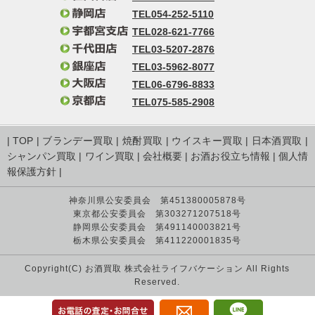
TEL054-252-5110
TEL028-621-7766
TEL03-5207-2876
TEL03-5962-8077
TEL06-6796-8833
TEL075-585-2908
|
TOP
|
ブランデー買取
|
焼酎買取
|
ウイスキー買取
|
日本酒買取
|
シャンパン買取
|
ワイン買取
|
会社概要
|
お酒お役立ち情報
|
個人情
報保護方針
|
神奈川県公安委員会 第451380005878号
東京都公安委員会 第303271207518号
静岡県公安委員会 第491140003821号
栃木県公安委員会 第411220001835号
Copyright(C) お酒買取 株式会社ライフバケーション All Rights
Reserved.