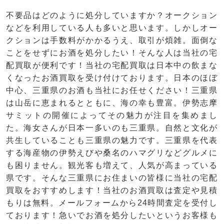
不要品はどのように処分していますか？オークション
などを利用している人も多いと思います。しかしオー
クションは手数料がかかるうえ、取引が煩雑。面倒な
ことをせずにお酒を処分したい！そんな人は当社の宅
配買取が便利です！当社の宅配買取は日本中の飲まな
くなったお酒買取を受け付けております。日本のほぼ
中心、三重県のお酒も当社にお任せください！三重県
は山岳に恵まれるとともに、海の幸も豊富。伊勢志摩
サミットの開催によってその魅力が注目を集めまし
た。海女さんが日本一多いのも三重県。自然と文化が
共生していることも三重県の魅力です。三重県を代表
する海産物の伊勢えびや桑名のハマグリなどグルメに
も困りません。観光客も増えて、人気が高まっている
県です。そんな三重県にお住まいの皆様に当社の宅配
買取をおすすめします！当社のお酒買取は査定や見積
もりは無料。メールフォームから24時間査定を受付し
ております！急いでお酒を処分したいというお客様も