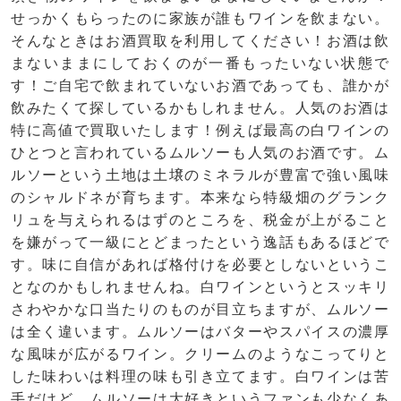
せっかくもらったのに家族が誰もワインを飲まない。
そんなときはお酒買取を利用してください！お酒は飲
まないままにしておくのが一番もったいない状態で
す！ご自宅で飲まれていないお酒であっても、誰かが
飲みたくて探しているかもしれません。人気のお酒は
特に高値で買取いたします！例えば最高の白ワインの
ひとつと言われているムルソーも人気のお酒です。ム
ルソーという土地は土壌のミネラルが豊富で強い風味
のシャルドネが育ちます。本来なら特級畑のグランク
リュを与えられるはずのところを、税金が上がること
を嫌がって一級にとどまったという逸話もあるほどで
す。味に自信があれば格付けを必要としないというこ
となのかもしれませんね。白ワインというとスッキリ
さわやかな口当たりのものが目立ちますが、ムルソー
は全く違います。ムルソーはバターやスパイスの濃厚
な風味が広がるワイン。クリームのようなこってりと
した味わいは料理の味も引き立てます。白ワインは苦
手だけど、ムルソーは大好きというファンも少なくあ