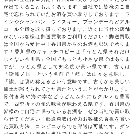
が出てくることもよくあります。当社では皆様のご自
宅で忘れられていたお酒を買い取りしております！ワ
インやシャンパン、ウイスキー、ブランデーなどアル
コール全般を取り扱っております。近くに当社の店舗
がないお客様は郵送買取をご利用ください！郵送買取
は全国から受付中！香川県からのお酒も郵送で承りま
す！香川県のキャッチコピーは「うどん県それだけ
じゃない香川県」全国でもっとも小さな県ではありま
すが、うどん県として知名度が高い県です。古くは
「讃岐ノ国」という名前で「岐」は山々を意味し、
「讃」は褒め称えるという意味です。古くから美しい
風土が讃えられてきた県だということがわかります。
骨付き鳥や海の幸などうどん以外にもグルメも豊富
で、四季折々の旬の味覚が味わえる県です。香川県の
皆様のご自宅に眠っているお酒を、ぜひ当社で買い取
らせてください！郵送買取は極力お客様の負担を省い
た買取方法、コンビニからでも郵送は可能です。ダン
ボールがない場合は当社で用意させていただきます。