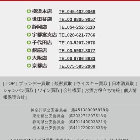
TEL045-402-0068
TEL03-6805-9057
TEL054-252-5110
TEL028-621-7766
TEL03-5207-2876
TEL03-5962-8077
TEL06-6796-8833
TEL075-585-2908
|
TOP
|
ブランデー買取
|
焼酎買取
|
ウイスキー買取
|
日本酒買取
|
シャンパン買取
|
ワイン買取
|
会社概要
|
お酒お役立ち情報
|
個人情
報保護方針
|
神奈川県公安委員会 第451380005878号
東京都公安委員会 第303271207518号
静岡県公安委員会 第491140003821号
栃木県公安委員会 第411220001835号