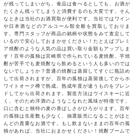
が残ってしまいがち。食品は食べるとしても、お酒が
たくさん残ってしまうと消費するのも大変です。そん
なときは当社のお酒買取が便利です。当社ではワイン
や日本酒などのアルコール類全般を買取しておりま
す。専門スタッフが商品の銘柄や状態をみて査定して
いるので安心しておまかせください！たとえばプレミ
ア焼酎のような人気の品は買い取り金額もアップしま
す！百年の孤独は宮崎県で作られている麦焼酎。芋焼
酎が苦手でも麦焼酎なら飲めるという人も多いのでは
ないでしょうか？普通の焼酎は蒸留してすぐに瓶詰め
して出荷されますが、百年の孤独は蒸留後してからホ
ワイトオーク樽で熟成。熟成年度が違うものをブレン
ドしてから出荷されます。製造方法はウイスキーに近
く、そのため洋酒のようなこなれた風味が特徴です。
口に含むと独特の麦の香ばしさがひろがります。百年
の孤独は生産数も少なく、抽選販売になることがほと
んどの貴重なお酒です。もし飲まないままの百年の孤
独があれば、当社におまかせください！焼酎ブームで