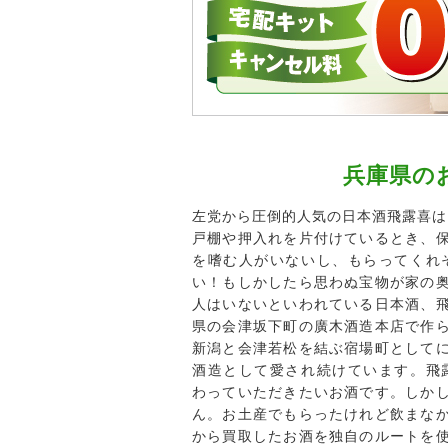
兵庫県の
左党から圧倒的人気の日本酒飛露喜は
戸棚や押入れを片付けているとき、
を嗜む人がいないし、もらってくれ
い！もしかしたら思わぬ宝物が家の
人はいないといわれている日本酒、
県の会津坂下町の廣木酒造本店で作
新潟と会津若松を結ぶ宿場町として
酒造として愛され続けています。飛
わっていただきたいお酒です。しか
ん。お土産でもらったけれど飲まな
から買取したお酒を独自のルートを