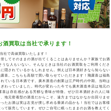
お酒買取は当社で承ります！
当社で高値買取いたします！
保管してそのままの酒が出てくることはありませんか？家族でお酒
そうな人もいない。そんなときは当社のお酒買取をご利用くださ
奥に隠されているかもしれません。例えば日本酒好きなら知らない
飛露喜。こちらも高額で買い取らせていただきます！飛露喜は福島
られている日本酒です。廣木酒造の創業は江戸時代の中期。当時は
にぎわっていました。時代が変わった今でも廣木酒造本店は地元の
露喜は存在感がある芳醇な香味が特徴。ぜひ日本酒好きの人に味
し、地元密着型の酒造だからこそ、遠方まではなかなか出回りませ
かったお酒は実は左党が捜し求める垂涎の品かも！当社ではお客様
使って販売しています。ぜひご自宅に眠ったままのお酒を教えてく