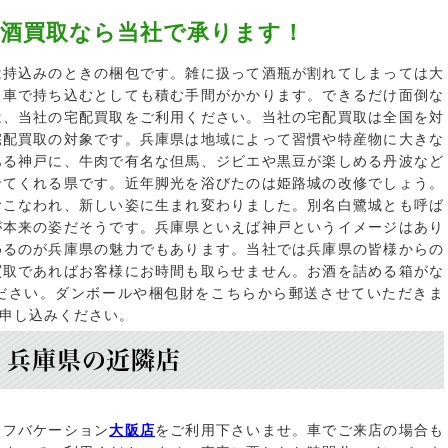
お酒買取なら当社で承ります！
は持込みのときの梱包です。雑に扱って酒瓶が割れてしまっては大
。車で持ち込むとしても積む手間がかかります。できるだけ面倒な
は、当社の宅配買取をご利用ください。当社の宅配買取は全国を対
宅配買取の対象です。兵庫県は地域によって習慣や特産物に大きな
ある神戸に、牛肉で有名な但馬、ジビエや黒豆が楽しめる丹波など
せてくれる県です。近年脚光を浴びたのは姫路城の改修でしょう。
おこなわれ、新しい姿に生まれ変わりました。別名白鷺城とも呼ば
が本来の姿だそうです。兵庫県といえば神戸というイメージはあり
めるのが兵庫県の魅力でもあります。当社では兵庫県の皆様からの
買取であればお客様にお時間も取らせません。お酒を詰める箱がな
ださい。ダンボールや梱包財をこちらから郵送させていただきま
申し込みください。
兵庫県の近隣店
イフバケーション
大阪店
をご利用下さいませ。車でご来店の場合も