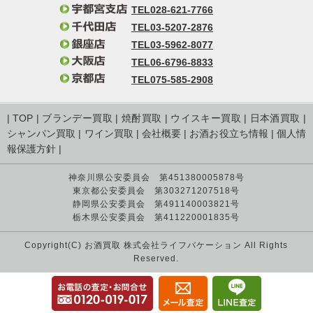
TEL028-621-7766
TEL03-5207-2876
TEL03-5962-8077
TEL06-6796-8833
TEL075-585-2908
|
TOP
|
ブランデー買取
|
焼酎買取
|
ウイスキー買取
|
日本酒買取
|
シャンパン買取
|
ワイン買取
|
会社概要
|
お酒お役立ち情報
|
個人情
報保護方針
|
神奈川県公安委員会 第451380005878号
東京都公安委員会 第303271207518号
静岡県公安委員会 第491140003821号
栃木県公安委員会 第411220001835号
Copyright(C) お酒買取 株式会社ライフバケーション All Rights
Reserved.